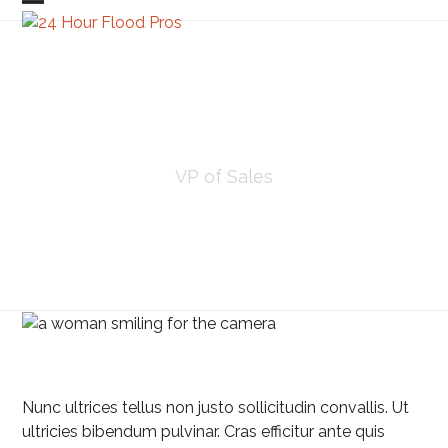
Skip
Open
Close
to
mobile
mobile
content
menu
menu
JANE MASON
VP of Sales
Nunc ultrices tellus non justo sollicitudin convallis. Ut
ultricies bibendum pulvinar. Cras efficitur ante quis